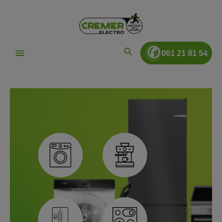
ToContentLink
✆
061 21 81 54
zentheme.component.cms.imageGallery.skipImageGallery