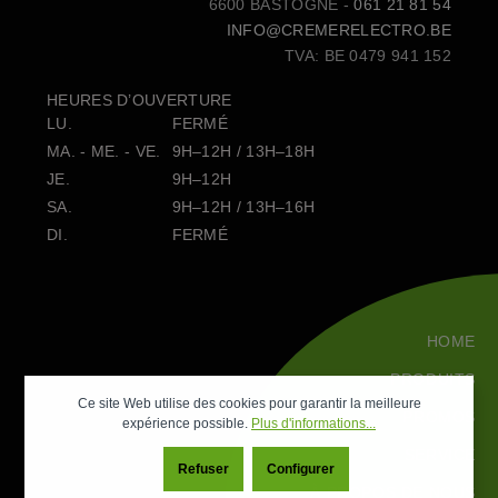
6600 BASTOGNE -
061 21 81 54
INFO@CREMERELECTRO.BE
TVA: BE 0479 941 152
HEURES D’OUVERTURE
LU.
FERMÉ
MA. - ME. - VE.
9H–12H / 13H–18H
JE.
9H–12H
SA.
9H–12H / 13H–16H
DI.
FERMÉ
HOME
PRODUITS
Ce site Web utilise des cookies pour garantir la meilleure
PROMOS
expérience possible.
Plus d'informations...
SERVICE
Refuser
Configurer
À PROPOS DE NOUS